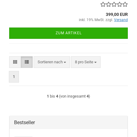
399,00 EUR
inkl. 19% MwSt. zzgl.
Versand
ZUM ARTIKEL
Sortieren nach
pro Seite
Sortieren nach
8 pro Seite
1
1
bis
4
(von insgesamt
4
)
Bestseller