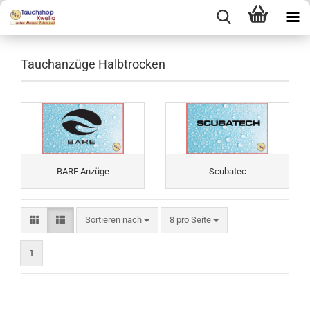
Tauchanzüge Halbtrocken
BARE Anzüge
Scubatec
Sortieren nach
pro Seite
Sortieren nach
8 pro Seite
1