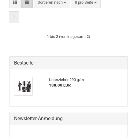
Sortieren nach
pro Seite
Sortieren nach
8 pro Seite
1
1
bis
2
(von insgesamt
2
)
Bestseller
Unterzieher 290 g/m
188,00 EUR
Newsletter-Anmeldung