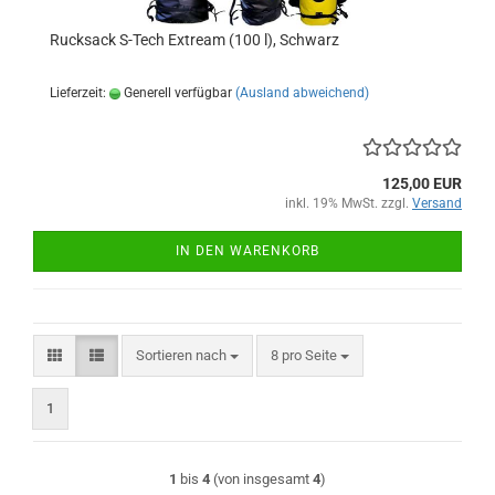
Rucksack S-Tech Extream (100 l), Schwarz
Lieferzeit:
Generell verfügbar
(Ausland abweichend)
125,00 EUR
inkl. 19% MwSt. zzgl.
Versand
IN DEN WARENKORB
Sortieren nach
pro Seite
Sortieren nach
8 pro Seite
1
1
bis
4
(von insgesamt
4
)