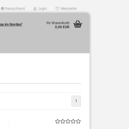
Deutschland
Login
Merkzettel
Ihr Warenkorb
op im Norden"
0,00 EUR
1