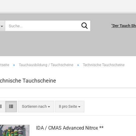
Suche...
"Der Tauch Sh
»
»
tseite
Tauchausbildung / Tauchscheine
Technische Tauchscheine
chnische Tauchscheine
Sortieren nach
pro Seite
Sortieren nach
8 pro Seite
IDA / CMAS Advanced Nitrox **