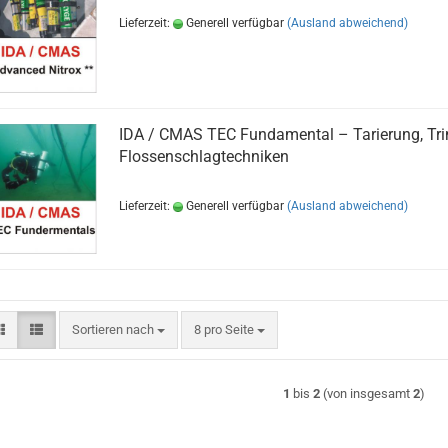
Lieferzeit:
Generell verfügbar
(Ausland abweichend)
IDA / CMAS TEC Fundamental – Tarierung, Tri
Flossenschlagtechniken
Lieferzeit:
Generell verfügbar
(Ausland abweichend)
Sortieren nach
pro Seite
Sortieren nach
8 pro Seite
1
bis
2
(von insgesamt
2
)