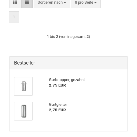
Sortieren nach
pro Seite
Sortieren nach
8 pro Seite
1
1
bis
2
(von insgesamt
2
)
Bestseller
Gurtstopper, gezahnt
2,75 EUR
Gurtgleiter
2,75 EUR