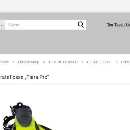
Suche...
"Der Tauch Sh
»
»
»
»
tseite
Flossen Shop
TECLINE FLOSSEN
GERÄTEFLOSSE
Gerät
räteflosse „Tiara Pro“