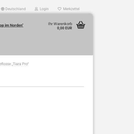
Deutschland
Login
Merkzettel
Ihr Warenkorb
op im Norden"
0,00 EUR
eflosse „Tiara Pro“