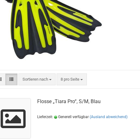
Sortieren nach
pro Seite
Sortieren nach
8 pro Seite
Flosse „Tiara Pro“, S/M, Blau
Lieferzeit:
Generell verfügbar
(Ausland abweichend)