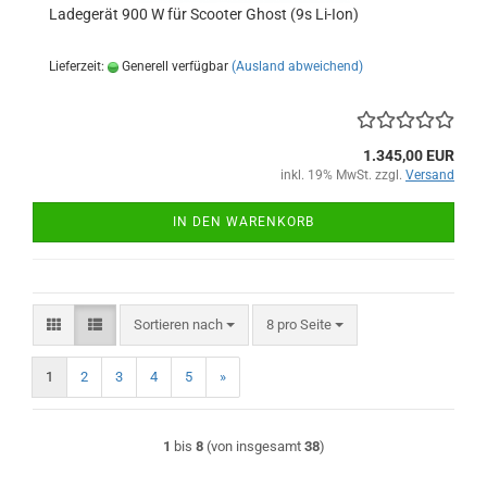
Ladegerät 900 W für Scooter Ghost (9s Li-Ion)
Lieferzeit:
Generell verfügbar
(Ausland abweichend)
1.345,00 EUR
inkl. 19% MwSt. zzgl.
Versand
IN DEN WARENKORB
Sortieren nach
pro Seite
Sortieren nach
8 pro Seite
1
2
3
4
5
»
1
bis
8
(von insgesamt
38
)