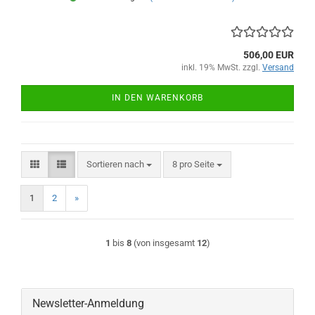
506,00 EUR
inkl. 19% MwSt. zzgl.
Versand
IN DEN WARENKORB
Sortieren nach
pro Seite
Sortieren nach
8 pro Seite
1
2
»
1
bis
8
(von insgesamt
12
)
Newsletter-Anmeldung