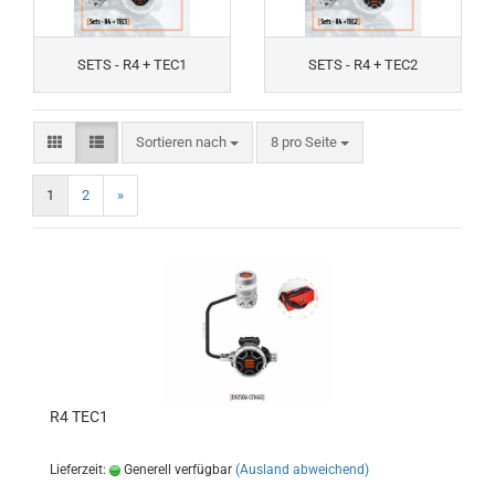
SETS - R4 + TEC1
SETS - R4 + TEC2
Sortieren nach
pro Seite
Sortieren nach
8 pro Seite
1
2
»
R4 TEC1
Lieferzeit:
Generell verfügbar
(Ausland abweichend)