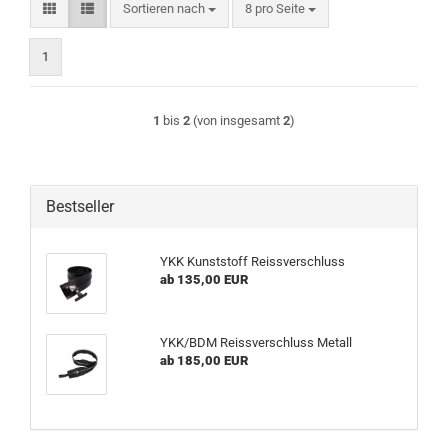
Sortieren nach
pro Seite
Sortieren nach
8 pro Seite
1
1
bis
2
(von insgesamt
2
)
Bestseller
YKK Kunststoff Reissverschluss
ab 135,00 EUR
YKK/BDM Reissverschluss Metall
ab 185,00 EUR