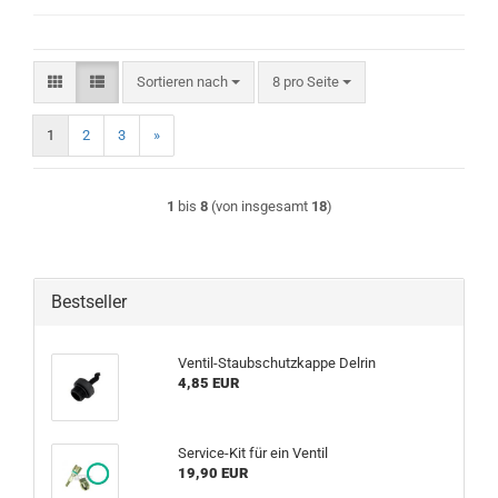
Sortieren nach
pro Seite
Sortieren nach
8 pro Seite
1
2
3
»
1
bis
8
(von insgesamt
18
)
Bestseller
Ventil-Staubschutzkappe Delrin
4,85 EUR
Service-Kit für ein Ventil
19,90 EUR