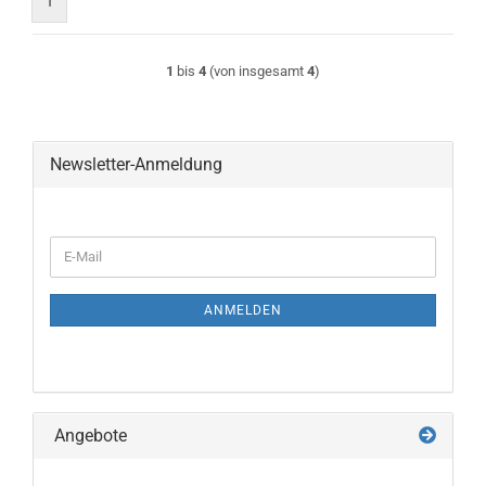
1
1
bis
4
(von insgesamt
4
)
Newsletter-Anmeldung
WEITER
E-
ZUR
Mail
NEWSLETTER-
ANMELDUNG
ANMELDEN
Angebote