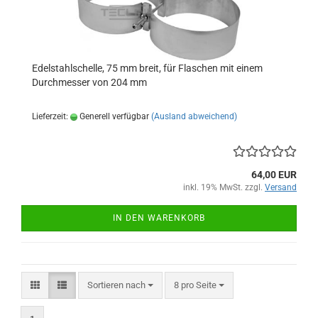
Edelstahlschelle, 75 mm breit, für Flaschen mit einem
Durchmesser von 204 mm
Lieferzeit:
Generell verfügbar
(Ausland abweichend)
64,00 EUR
inkl. 19% MwSt. zzgl.
Versand
IN DEN WARENKORB
Sortieren nach
pro Seite
Sortieren nach
8 pro Seite