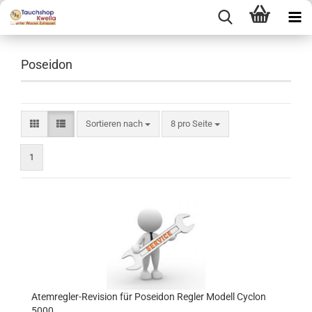
Poseidon
Sortieren nach
pro Seite
Sortieren nach
8 pro Seite
1
Atemregler-Revision für Poseidon Regler Modell Cyclon
5000