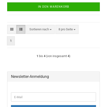
IN DEN WARENKORB
Sortieren nach
pro Seite
Sortieren nach
8 pro Seite
1
1
bis
4
(von insgesamt
4
)
Newsletter-Anmeldung
WEITER
E-
ZUR
Mail
NEWSLETTER-