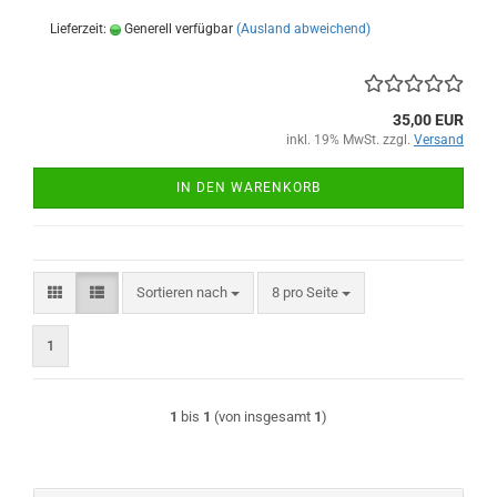
Lieferzeit:
Generell verfügbar
(Ausland abweichend)
35,00 EUR
inkl. 19% MwSt. zzgl.
Versand
IN DEN WARENKORB
Sortieren nach
pro Seite
Sortieren nach
8 pro Seite
1
1
bis
1
(von insgesamt
1
)