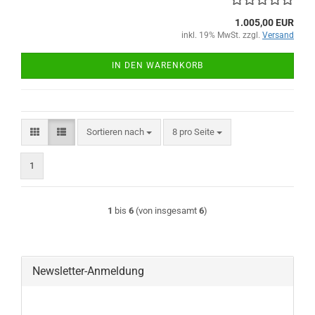
1.005,00 EUR
inkl. 19% MwSt. zzgl.
Versand
IN DEN WARENKORB
Sortieren nach
pro Seite
Sortieren nach
8 pro Seite
1
1
bis
6
(von insgesamt
6
)
Newsletter-Anmeldung