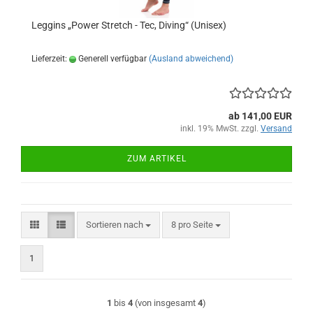
Leggins „Power Stretch - Tec, Diving“ (Unisex)
Lieferzeit:
Generell verfügbar
(Ausland abweichend)
ab 141,00 EUR
inkl. 19% MwSt. zzgl.
Versand
ZUM ARTIKEL
Sortieren nach
pro Seite
Sortieren nach
8 pro Seite
1
1
bis
4
(von insgesamt
4
)