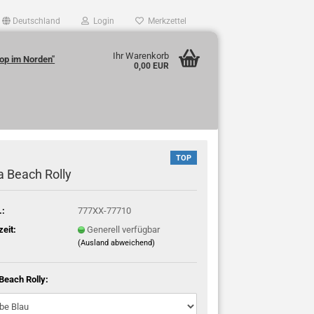
Deutschland
Login
Merkzettel
Ihr Warenkorb
op im Norden"
0,00 EUR
TOP
a Beach Rolly
.:
777XX-77710
zeit:
Generell verfügbar
(Ausland abweichend)
Beach Rolly: