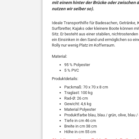
mit einem hinter der Brücke oder zwischen 
nutzen wir selber so).
Ideale Transporthilfe für Badesachen, Getränke, 
Surfbretter, Kajaks oder kleinere Boote können mit
Sitz. Er besteht aus einer stabilen, nichtrostende
ein Einsinken in den Sand und ermöglichen so e
Rolly nur wenig Platz im Kofferraum.
Material:
95 % Polyester
5 % PVC
Produktdetails:
Packmaß: 70 x 70 x 8 cm
Traglast: 100 kg
Rad-Ø: 26 cm
Gewicht: 4,6 kg
Material Polyester
Produktfarbe blau, blau / grün, olive, blau /
Tiefe in cm 46 cm
Breite in cm 38 cm
Höhe in cm 55 cm