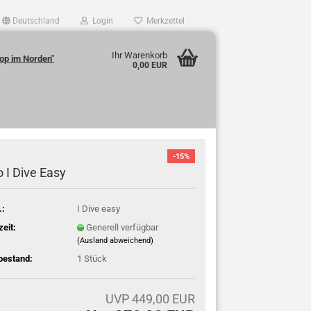
Deutschland
Login
Merkzettel
Ihr Warenkorb
op im Norden"
0,00 EUR
-15%
o I Dive Easy
.:
I Dive easy
zeit:
Generell verfügbar
(Ausland abweichend)
bestand:
1
Stück
UVP 449,00 EUR