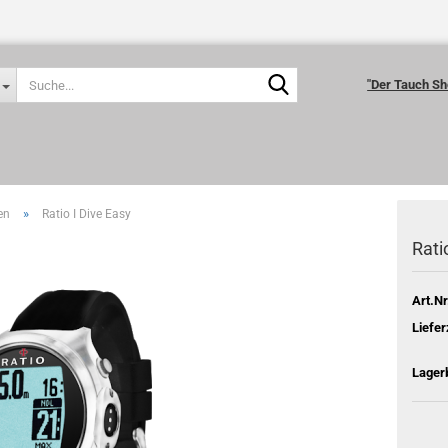
Suche...
"Der Tauch Sh
»
en
Ratio I Dive Easy
Rati
Art.Nr
Liefer
Lager